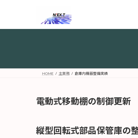
コ
ナ
ン
ビ
テ
ゲ
ン
ー
ツ
シ
へ
ョ
ス
ン
キ
に
ッ
移
プ
動
HOME
主業務
倉庫内機器整備実績
電動式移動棚の制御更新
縦型回転式部品保管庫の