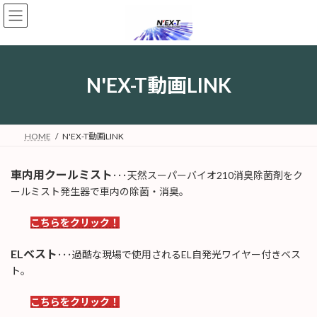
コ
ナ
ン
ビ
テ
ゲ
ン
ー
ツ
シ
へ
ョ
N'EX-T動画LINK
ス
ン
キ
に
ッ
移
プ
動
HOME
N'EX-T動画LINK
車内用クールミスト
･･･天然スーパーバイオ210消臭除菌剤をク
ールミスト発生器で車内の除菌・消臭。
こちらをクリック！
ELベスト
･･･過酷な現場で使用されるEL自発光ワイヤー付きベス
ト。
こちらをクリック！