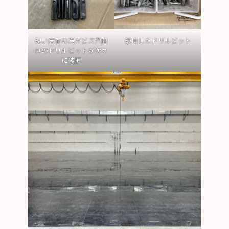
硬い床面の為かビス穴開
破損したドリルビット
けのドリルビットが次々
に破損