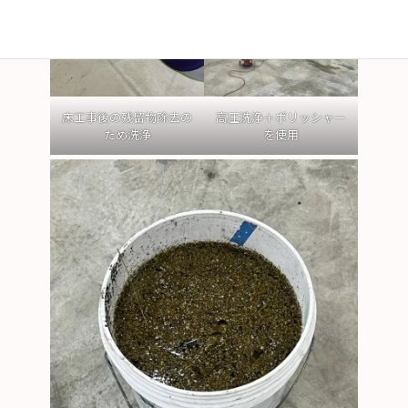
床工事後の残留物除去の
高圧洗浄＋ポリッシャー
ため洗浄
を使用