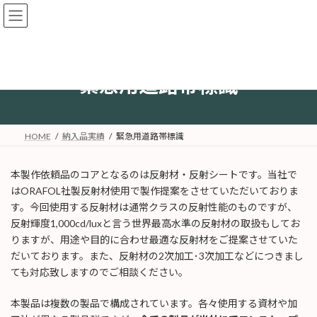
コ
ナ
ン
ビ
テ
ゲ
ン
ー
ツ
シ
へ
ョ
緊急用道路帯標識
ス
ン
キ
に
ッ
移
プ
動
HOME
納入品実績
緊急用道路帯標識
本製作依頼品のコアとなるのは反射材・反射シートです。当社で
はORAFOL社製反射材使用で製作提案をさせていただいておりま
す。今回使用する反射材は通常クラスの反射性能のものですが、
反射輝度1,000cd/luxと言う世界最高水準の反射材の取扱もしてお
りますが、用途や目的に合わせ最適な反射材をご提案させていた
だいております。また、反射材の2次加工･3次加工などにつきまし
ても対応致しますのでご相談ください。
本製品は複数の製品で構成されています。各々使用する資材や加